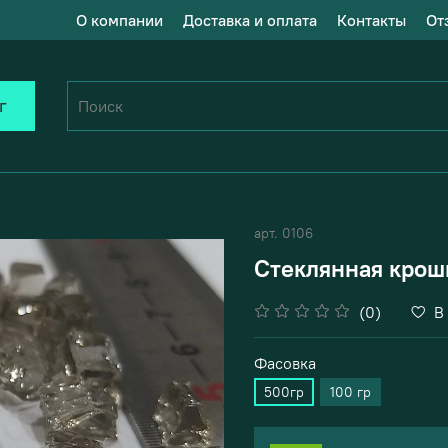
О компании
Доставка и оплата
Контакты
От
г
арт.
0106
Стеклянная крош
(0)
В
Фасовка
500гр
100 гр