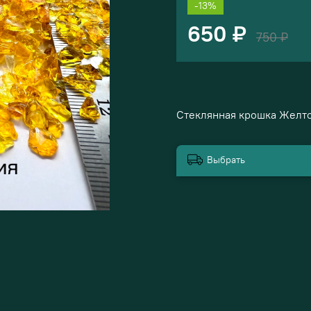
-13%
650 ₽
750 ₽
Стеклянная крошка Желт
Выбрать