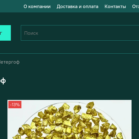
О компании
Доставка и оплата
Контакты
От
г
Петергоф
оф
-13%