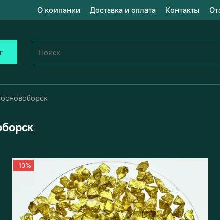
О компании
Доставка и оплата
Контакты
От
г
Сосновоборск
оборск
-13%